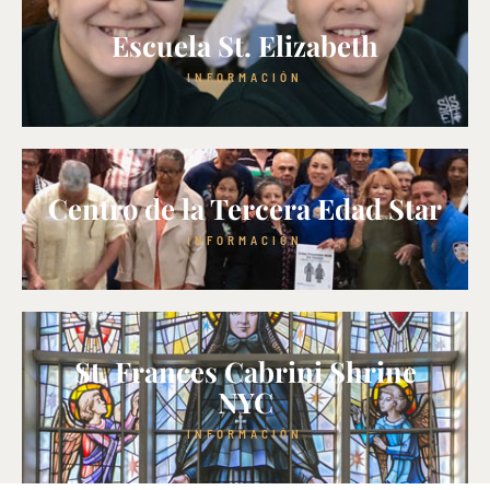
Escuela St. Elizabeth
INFORMACIÓN
Centro de la Tercera Edad Star
INFORMACIÓN
St. Frances Cabrini Shrine
NYC
INFORMACIÓN