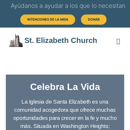
Ayúdanos a ayudar a los que lo necesitan
INTENCIONES DE LA MISA
DONAR
St. Elizabeth Church
SOB
HORAS 
Celebra La Vida
La Iglesia de Santa Elizabeth es una
comunidad acogedora que ofrece muchas
oportunidades para crecer en la fe y mucho
más. Situada en Washington Heights;