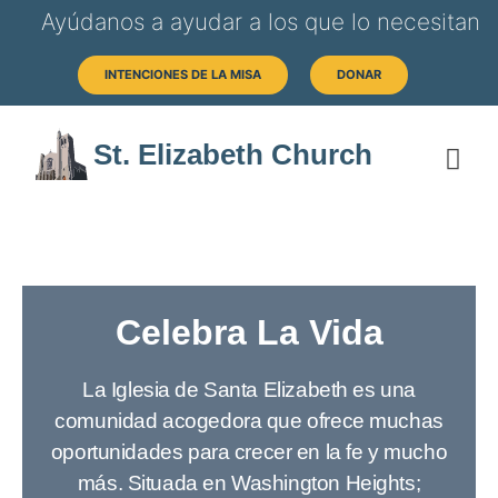
Ayúdanos a ayudar a los que lo necesitan
INTENCIONES DE LA MISA
DONAR
St. Elizabeth Church
SOB
HORAS 
Celebra La Vida
La Iglesia de Santa Elizabeth es una
comunidad acogedora que ofrece muchas
oportunidades para crecer en la fe y mucho
más. Situada en Washington Heights;