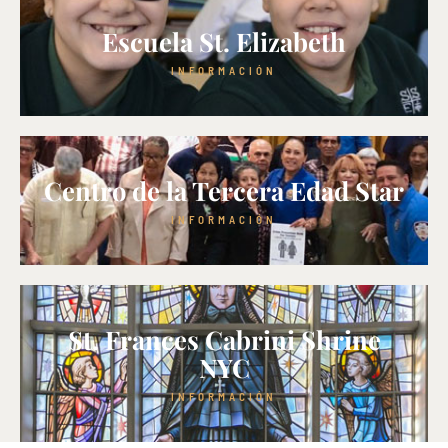
Escuela St. Elizabeth
INFORMACIÓN
Centro de la Tercera Edad Star
INFORMACIÓN
St. Frances Cabrini Shrine
NYC
INFORMACIÓN