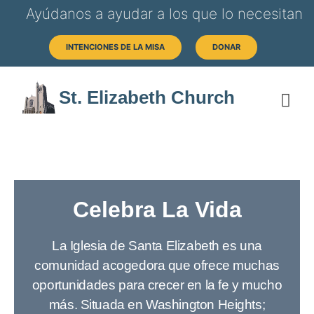
Ayúdanos a ayudar a los que lo necesitan
INTENCIONES DE LA MISA
DONAR
St. Elizabeth Church
SOB
HORAS 
Celebra La Vida
La Iglesia de Santa Elizabeth es una
comunidad acogedora que ofrece muchas
oportunidades para crecer en la fe y mucho
más. Situada en Washington Heights;