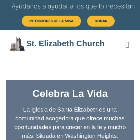
Ayúdanos a ayudar a los que lo necesitan
INTENCIONES DE LA MISA
DONAR
St. Elizabeth Church
SOB
HORAS 
Celebra La Vida
La Iglesia de Santa Elizabeth es una
comunidad acogedora que ofrece muchas
oportunidades para crecer en la fe y mucho
más. Situada en Washington Heights;