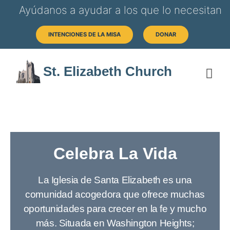
Ayúdanos a ayudar a los que lo necesitan
INTENCIONES DE LA MISA
DONAR
St. Elizabeth Church
SOB
HORAS 
Celebra La Vida
La Iglesia de Santa Elizabeth es una
comunidad acogedora que ofrece muchas
oportunidades para crecer en la fe y mucho
más. Situada en Washington Heights;